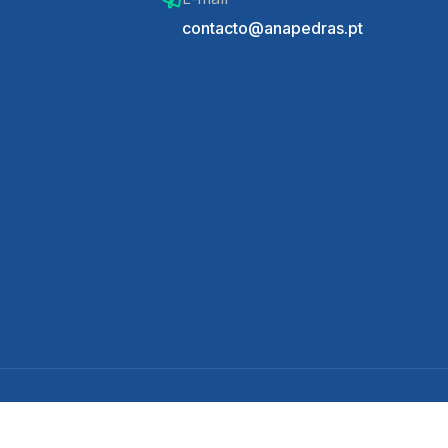
contacto@anapedras.pt
1 Desenvolvido por
Proceder.
Todos os direitos reservados.