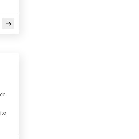
ode
ito