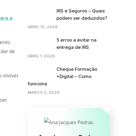
IRS e Seguros – Quais
ara a
podem ser deduzidos?
ABRIL 10, 2026
5 erros a evitar na
mento
entrega de IRS
 dar de
ABRIL 1, 2026
Cheque Formação
o imóvel
+Digital – Como
funciona
MARÇO 2, 2026
ser